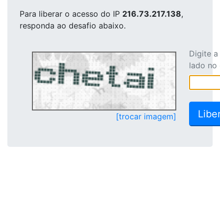
Para liberar o acesso
do IP
216.73.217.138
,
responda ao desafio abaixo.
Digite 
lado no
[trocar imagem]