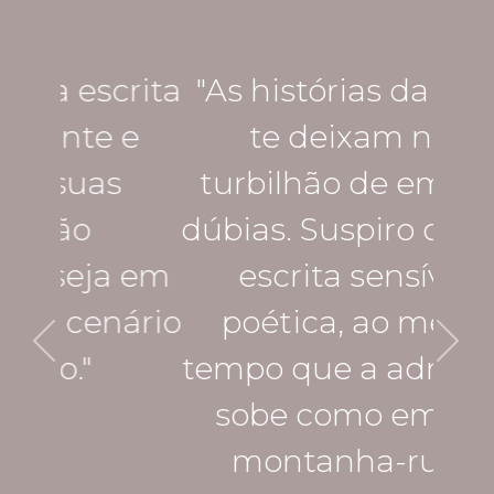
rita
"As histórias da Karina
"
 e
te deixam num
s
turbilhão de emoções
dúbias. Suspiro com sua
des
a em
escrita sensível e
po
ário
poética, ao mesmo
Tud
tempo que a adrenalina
de
sobe como em uma
montanha-russa."
p