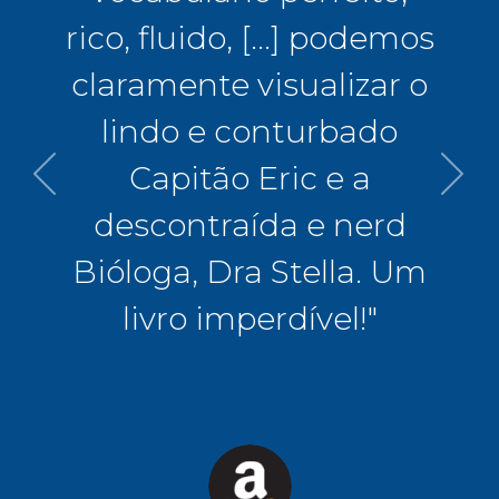
e um
rico, fluido, [...] podemos
l!
claramente visualizar o
c
 e
lindo e conturbado
mi
a!"
Capitão Eric e a
Ka
descontraída e nerd
Bióloga, Dra Stella. Um
na
livro imperdível!"