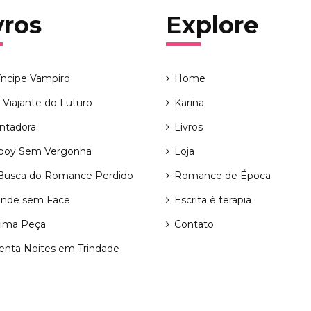
vros
Explore
íncipe Vampiro
Home
Viajante do Futuro
Karina
ntadora
Livros
boy Sem Vergonha
Loja
usca do Romance Perdido
Romance de Época
nde sem Face
Escrita é terapia
tima Peça
Contato
enta Noites em Trindade