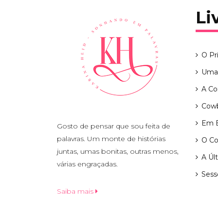
Li
O Pr
Uma 
A Co
Cow
Em B
Gosto de pensar que sou feita de
palavras. Um monte de histórias
O Co
juntas, umas bonitas, outras menos,
A Úl
várias engraçadas.
Sess
Saiba mais