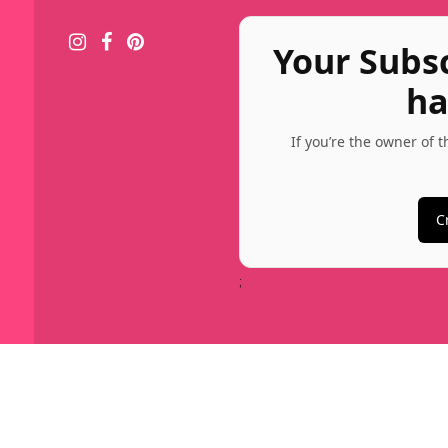
Your Subs
ha
If you’re the owner of 
C
;