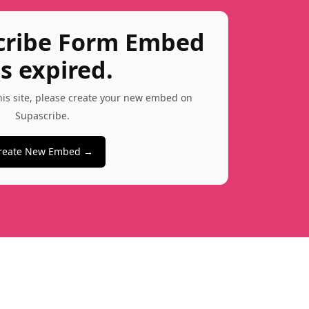
cribe Form Embed
s expired.
this site, please create your new embed on
Supascribe.
reate New Embed →