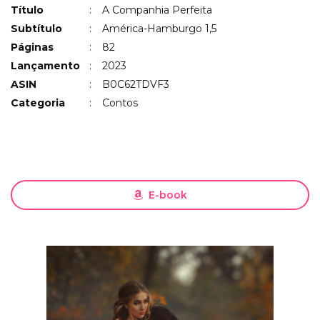
Título
:
A Companhia Perfeita
Subtítulo
:
América-Hamburgo 1,5
Páginas
:
82
Lançamento
:
2023
ASIN
:
B0C62TDVF3
Categoria
:
Contos
E-book