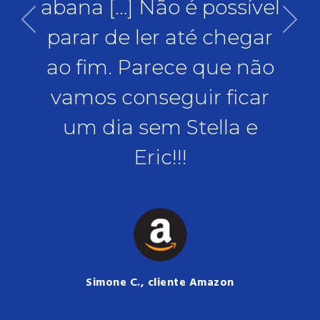
abana […] Não é possível
se
ura
parar de ler até chegar
M
dois
ao fim. Parece que não
rom
ó"
vamos conseguir ficar
Ka
um dia sem Stella e
te
Eric!!!
Simone C., cliente Amazon