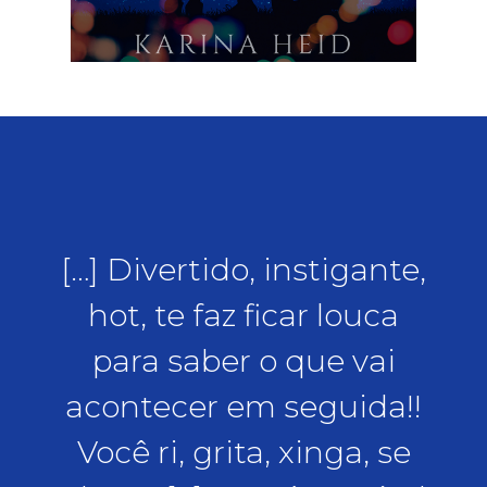
sses
[…] Divertido, instigante,
"S
. O
hot, te faz ficar louca
e
bre
para saber o que vai
No
acontecer em seguida!!
fic
pra
Você ri, grita, xinga, se
Eric