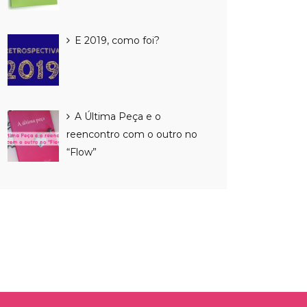
E 2019, como foi?
A Última Peça e o
reencontro com o outro no
“Flow”