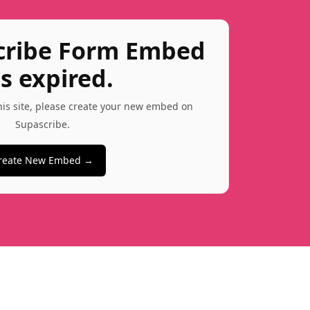
cribe Form Embed
s expired.
this site, please create your new embed on
Supascribe.
reate New Embed →