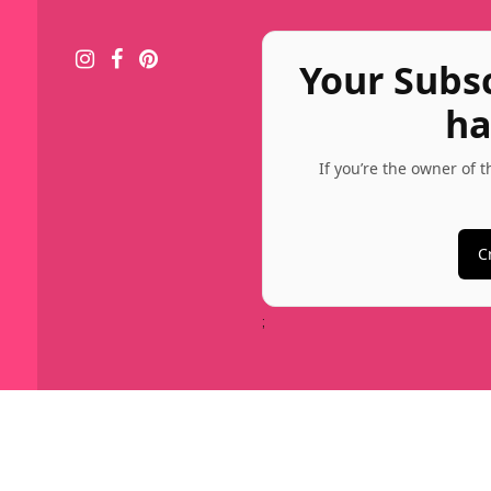
Your Subs
ha
If you’re the owner of 
C
;