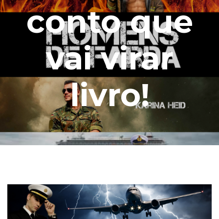
conto que
vai virar
livro!